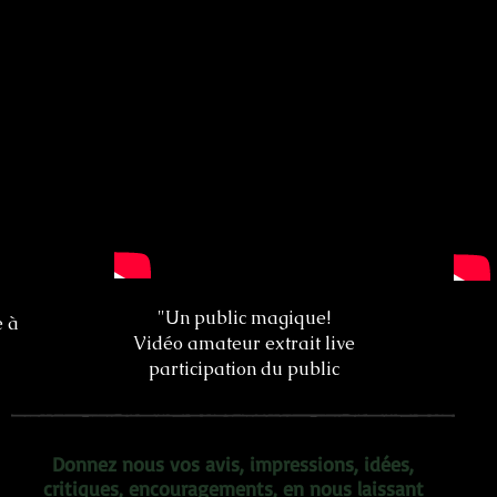
"Un public magique!
e à
Vidéo amateur extrait live
participation du public
Donnez nous vos avis, impressions, idées,
critiques, encouragements, en nous laissant