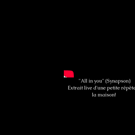
"All in you" (Synapson)
Extrait live d'une petite répèt
la maison!