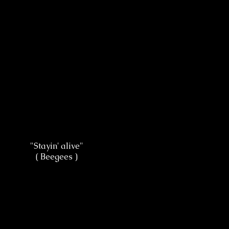
"Stayin' alive"
( Beegees )